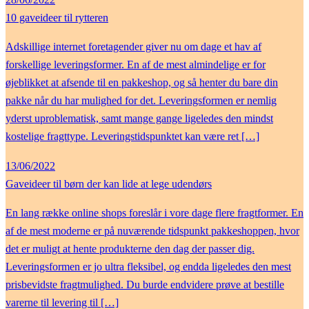
10 gaveideer til rytteren
Adskillige internet foretagender giver nu om dage et hav af
forskellige leveringsformer. En af de mest almindelige er for
øjeblikket at afsende til en pakkeshop, og så henter du bare din
pakke når du har mulighed for det. Leveringsformen er nemlig
yderst uproblematisk, samt mange gange ligeledes den mindst
kostelige fragttype. Leveringstidspunktet kan være ret […]
13/06/2022
Gaveideer til børn der kan lide at lege udendørs
En lang række online shops foreslår i vore dage flere fragtformer. En
af de mest moderne er på nuværende tidspunkt pakkeshoppen, hvor
det er muligt at hente produkterne den dag der passer dig.
Leveringsformen er jo ultra fleksibel, og endda ligeledes den mest
prisbevidste fragtmulighed. Du burde endvidere prøve at bestille
varerne til levering til […]