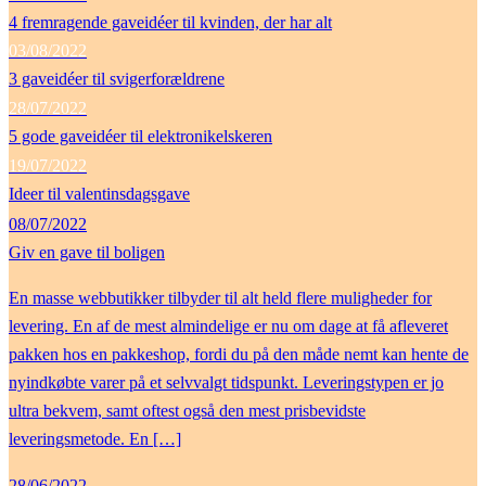
4 fremragende gaveidéer til kvinden, der har alt
03/08/2022
3 gaveidéer til svigerforældrene
28/07/2022
5 gode gaveidéer til elektronikelskeren
19/07/2022
Ideer til valentinsdagsgave
08/07/2022
Giv en gave til boligen
En masse webbutikker tilbyder til alt held flere muligheder for
levering. En af de mest almindelige er nu om dage at få afleveret
pakken hos en pakkeshop, fordi du på den måde nemt kan hente de
nyindkøbte varer på et selvvalgt tidspunkt. Leveringstypen er jo
ultra bekvem, samt oftest også den mest prisbevidste
leveringsmetode. En […]
28/06/2022