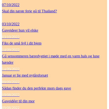
07/10/2022
Skal din næste ferie gå til Thailand?
03/10/2022
Gaveideer hun vil elske
03/10/2022
Fiks de små fejl i dit hjem
14/09/2022
Gå sensommeren bæredygtigt i møde med en varm hals og lune
hænder
14/09/2022
Januar er lig med nytårsforsæt
09/09/2022
Sådan finder du den perfekte mors dags gave
19/08/2022
Gaveidéer til din mor
09/08/2022