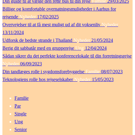
Din guide til at vælge den rette bus til din rejse
Familie
29/03/2025
Billige og komfortable overnatningsmuligheder i Aarhus for
rejsende
Nyheder
17/02/2025
Overvejelser til at få mest muligt ud af dit voksenliv
Nyheder
13/11/2024
Udforsk de bedste strande i Thailand
Nyheder
21/05/2024
Berig dit sabbatår med en grupperejse
Ung
12/04/2024
Sådan sikrer du det perfekte konferencelokale til din forretningsrejse
Nyheder
06/09/2023
Din tandlæges rolle i sygdomsforebyggelse
Familie
08/07/2023
Teknologiens rolle hos rejseselskaber
Nyheder
15/05/2023
Familie
Par
Single
Ung
Senior