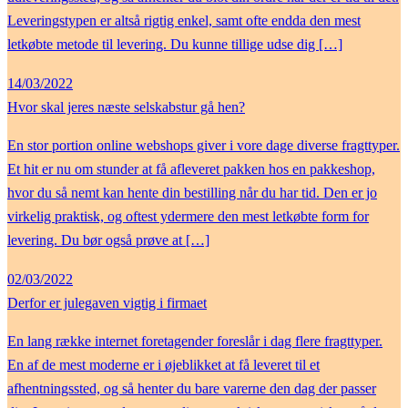
Leveringstypen er altså rigtig enkel, samt ofte endda den mest
letkøbte metode til levering. Du kunne tillige udse dig […]
14/03/2022
Hvor skal jeres næste selskabstur gå hen?
En stor portion online webshops giver i vore dage diverse fragttyper.
Et hit er nu om stunder at få afleveret pakken hos en pakkeshop,
hvor du så nemt kan hente din bestilling når du har tid. Den er jo
virkelig praktisk, og oftest ydermere den mest letkøbte form for
levering. Du bør også prøve at […]
02/03/2022
Derfor er julegaven vigtig i firmaet
En lang række internet foretagender foreslår i dag flere fragttyper.
En af de mest moderne er i øjeblikket at få leveret til et
afhentningssted, og så henter du bare varerne den dag der passer