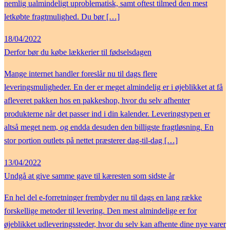
nemlig ualmindeligt uproblematisk, samt oftest tilmed den mest
letkøbte fragtmulighed. Du bør […]
18/04/2022
Derfor bør du købe lækkerier til fødselsdagen
Mange internet handler foreslår nu til dags flere
leveringsmuligheder. En der er meget almindelig er i øjeblikket at få
afleveret pakken hos en pakkeshop, hvor du selv afhenter
produkterne når det passer ind i din kalender. Leveringstypen er
altså meget nem, og endda desuden den billigste fragtløsning. En
stor portion outlets på nettet præsterer dag-til-dag […]
13/04/2022
Undgå at give samme gave til kæresten som sidste år
En hel del e-forretninger frembyder nu til dags en lang række
forskellige metoder til levering. Den mest almindelige er for
øjeblikket udleveringssteder, hvor du selv kan afhente dine nye varer