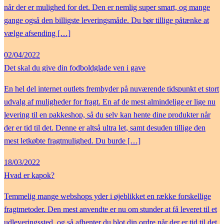
når der er mulighed for det. Den er nemlig super smart, og mange
gange også den billigste leveringsmåde. Du bør tillige påtænke at
vælge afsending […]
02/04/2022
Det skal du give din fodboldglade ven i gave
En hel del internet outlets frembyder på nuværende tidspunkt et stort
udvalg af muligheder for fragt. En af de mest almindelige er lige nu
levering til en pakkeshop, så du selv kan hente dine produkter når
der er tid til det. Denne er altså ultra let, samt desuden tillige den
mest letkøbte fragtmulighed. Du burde […]
18/03/2022
Hvad er kapok?
Temmelig mange webshops yder i øjeblikket en række forskellige
fragtmetoder. Den mest anvendte er nu om stunder at få leveret til et
udleveringssted, og så afhenter du blot din ordre når der er tid til det.