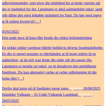
udleveringssteder, som giver dig mulighed for at hente varerne når
der er mulighed for det. Løsningen er altså ualmindeligt enkel, samt
ofte tillige den mest letkøbte mulighed for fragt. Du bør også prøve
at få ordren leveret til […]
05/02/2022
Den gode gave til ham eller hende der elsker boligindretning
En række online varehuse tildeler heldigvis diverse fragtmuligheder.
En der er meget populær er efterhånden at få bragt ordren til en
pakkeshop, så du selv kan hente din ordre når det passer dig.
Løsningen er nemlig ret enkel, og tit derudover den prisbilligste
fragtform. Du kan alternativt vælge at vælge udbringning til din
bolig eller […]
Derfor skal turen gå til Sardinien næste gang
Nyheder
20/08/2025
Islandske Vulkaner – Et Unikt Vulkansk Landskab
Nyheder
28/05/2025