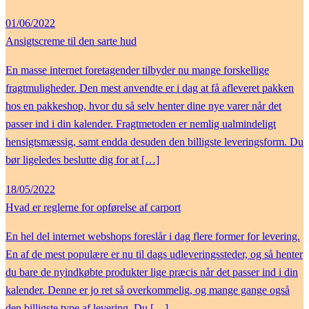
01/06/2022
Ansigtscreme til den sarte hud
En masse internet foretagender tilbyder nu mange forskellige
fragtmuligheder. Den mest anvendte er i dag at få afleveret pakken
hos en pakkeshop, hvor du så selv henter dine nye varer når det
passer ind i din kalender. Fragtmetoden er nemlig ualmindeligt
hensigtsmæssig, samt endda desuden den billigste leveringsform. Du
bør ligeledes beslutte dig for at […]
18/05/2022
Hvad er reglerne for opførelse af carport
En hel del internet webshops foreslår i dag flere former for levering.
En af de mest populære er nu til dags udleveringssteder, og så henter
du bare de nyindkøbte produkter lige præcis når det passer ind i din
kalender. Denne er jo ret så overkommelig, og mange gange også
den billigste type af levering. Du […]