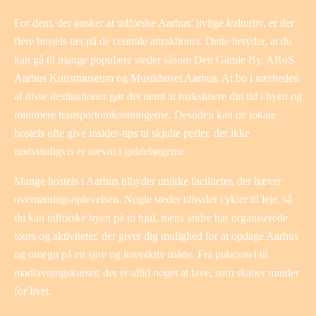
For dem, der ønsker at udforske Aarhus’ livlige kulturliv, er der
flere hostels tæt på de centrale attraktioner. Dette betyder, at du
kan gå til mange populære steder såsom Den Gamle By, ARoS
Aarhus Kunstmuseum og Musikhuset Aarhus. At bo i nærheden
af ​​disse destinationer gør det nemt at maksimere din tid i byen og
minimere transportomkostningerne. Desuden kan de lokale
hostels ofte give insider-tips til skjulte perler, der ikke
nødvendigvis er nævnt i guidebøgerne.
Mange hostels i Aarhus tilbyder unikke faciliteter, der hæver
overnatningsoplevelsen. Nogle steder tilbyder cykler til leje, så
du kan udforske byen på to hjul, mens andre har organiserede
tours og aktiviteter, der giver dig mulighed for at opdage Aarhus
og omegn på en sjov og interaktiv måde. Fra pubcrawl til
madlavningskurser, der er altid noget at lave, som skaber minder
for livet.