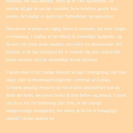
rejsende, der skal arbejde, mens de er væk hjemmefra. På
samme tid gør de sociale områder, hvor hotellets gæster kan
mødes, det muligt at skabe nye forbindelser og oplevelser.
Derudover er prisen en vigtig faktor at overveje, når man vælger
overnatning. I Aarhus er der tilbud til forskellige budgetter, og
du kan ofte finde gode rabatter, især uden for højsæsonen. Det
betyder, at du har mulighed for at forkæle dig selv med et lidt
bedre værelse, end du oprindeligt havde planlagt.
I sidste ende er der mange faktorer at tage i betragtning, når man
søger efter overnatningsmuligheder i centrum af Aarhus.
Gennem grundig research og ved at læse anmeldelser kan du
finde det hotel, der passer bedst til dine behov og ønsker. Uanset
om du er her for forretning eller ferie, er der mange
budgetvenlige muligheder, der sikrer, at du får et behageligt
ophold i denne skønne by.