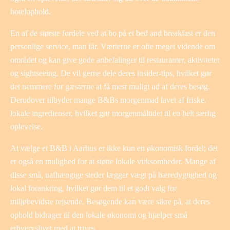
hotelophold.
En af de største fordele ved at bo på et bed and breakfast er den
personlige service, man får. Værterne er ofte meget vidende om
området og kan give gode anbefalinger til restauranter, aktiviteter
og sightseeing. De vil gerne dele deres insider-tips, hvilket gør
det nemmere for gæsterne at få mest muligt ud af deres besøg.
Derudover tilbyder mange B&Bs morgenmad lavet af friske,
lokale ingredienser, hvilket gør morgenmåltidet til en helt særlig
oplevelse.
At vælge et B&B i Aarhus er ikke kun en økonomisk fordel; det
er også en mulighed for at støtte lokale virksomheder. Mange af
disse små, uafhængige steder lægger vægt på bæredygtighed og
lokal forankring, hvilket gør dem til et godt valg for
miljøbevidste rejsende. Besøgende kan være sikre på, at deres
ophold bidrager til den lokale økonomi og hjælper små
erhvervslivet med at trives.