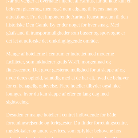
Når du vælger at overnatte i hjertet af Aarhus, får du ikke kun en
bekvem placering, men også nem adgang til byens mange
attraktioner. Fra det imponerende Aarhus Kunstmuseum til den
historiske Den Gamle By er der noget for hver smag. Med
gåafstand til transportmuligheder som busser og sporvogne er
det let at udforske det omkringliggende område.
Mange af hotellerne i centrum er indrettet med moderne
faciliteter, som inkluderer gratis Wi-Fi, morgenmad og
fitnesscentre. Det giver gæsterne mulighed for at slappe af og
nyde deres ophold, samtidig med at de har alt, hvad de behøver
for en behagelig oplevelse. Flere hoteller tilbyder også nice
lounges, hvor du kan slappe af efter en lang dag med
sightseeing.
Desuden er mange hoteller i centret indbydende for både
forretningsrejsende og feriegæster. Du finder forretningscentre,
mødelokaler og andre services, som opfylder behovene hos