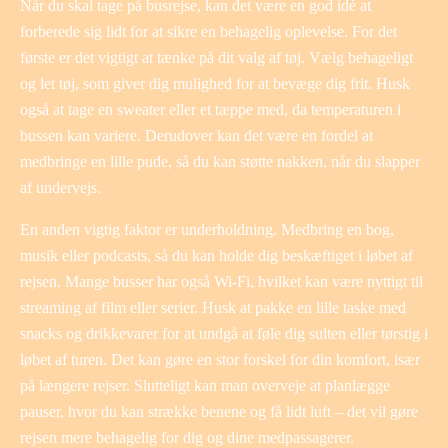
Når du skal tage på busrejse, kan det være en god idé at
forberede sig lidt for at sikre en behagelig oplevelse. For det
første er det vigtigt at tænke på dit valg af tøj. Vælg behageligt
og let tøj, som giver dig mulighed for at bevæge dig frit. Husk
også at tage en sweater eller et tæppe med, da temperaturen i
bussen kan variere. Derudover kan det være en fordel at
medbringe en lille pude, så du kan støtte nakken, når du slapper
af undervejs.
En anden vigtig faktor er underholdning. Medbring en bog,
musik eller podcasts, så du kan holde dig beskæftiget i løbet af
rejsen. Mange busser har også Wi-Fi, hvilket kan være nyttigt til
streaming af film eller serier. Husk at pakke en lille taske med
snacks og drikkevarer for at undgå at føle dig sulten eller tørstig i
løbet af turen. Det kan gøre en stor forskel for din komfort, især
på længere rejser. Slutteligt kan man overveje at planlægge
pauser, hvor du kan strække benene og få lidt luft – det vil gøre
rejsen mere behagelig for dig og dine medpassagerer.