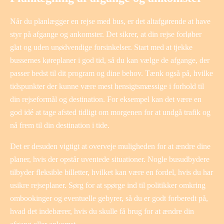
Når du planlægger en rejse med bus, er det altafgørende at have
styr på afgange og ankomster. Det sikrer, at din rejse forløber
glat og uden unødvendige forsinkelser. Start med at tjekke
bussernes køreplaner i god tid, så du kan vælge de afgange, der
passer bedst til dit program og dine behov. Tænk også på, hvilke
tidspunkter der kunne være mest hensigtsmæssige i forhold til
din rejseformål og destination. For eksempel kan det være en
god idé at tage afsted tidligt om morgenen for at undgå trafik og
nå frem til din destination i tide.
Det er desuden vigtigt at overveje muligheden for at ændre dine
planer, hvis der opstår uventede situationer. Nogle busudbydere
tilbyder fleksible billetter, hvilket kan være en fordel, hvis du har
usikre rejseplaner. Sørg for at spørge ind til politikker omkring
ombookinger og eventuelle gebyrer, så du er godt forberedt på,
hvad det indebærer, hvis du skulle få brug for at ændre din