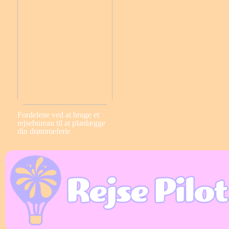
Fordelene ved at bruge et
rejsebureau til at planlægge
din drømmeferie