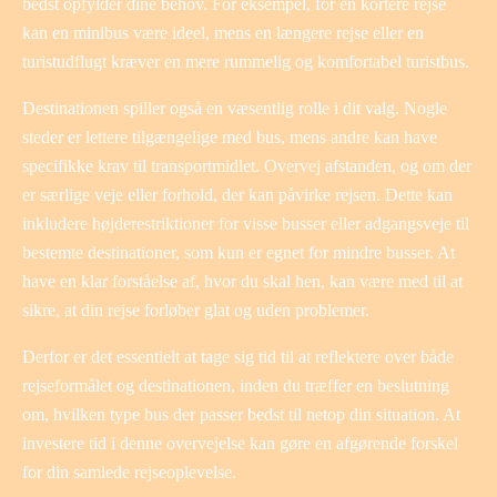
bedst opfylder dine behov. For eksempel, for en kortere rejse
kan en minibus være ideel, mens en længere rejse eller en
turistudflugt kræver en mere rummelig og komfortabel turistbus.
Destinationen spiller også en væsentlig rolle i dit valg. Nogle
steder er lettere tilgængelige med bus, mens andre kan have
specifikke krav til transportmidlet. Overvej afstanden, og om der
er særlige veje eller forhold, der kan påvirke rejsen. Dette kan
inkludere højderestriktioner for visse busser eller adgangsveje til
bestemte destinationer, som kun er egnet for mindre busser. At
have en klar forståelse af, hvor du skal hen, kan være med til at
sikre, at din rejse forløber glat og uden problemer.
Derfor er det essentielt at tage sig tid til at reflektere over både
rejseformålet og destinationen, inden du træffer en beslutning
om, hvilken type bus der passer bedst til netop din situation. At
investere tid i denne overvejelse kan gøre en afgørende forskel
for din samlede rejseoplevelse.