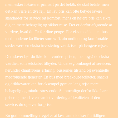
mennesker fokuserer primært på det beløb, de skal betale, men
det kan være en dyr fejl. En lav pris kan ofte betyde lavere
standarder for service og komfort, mens en højere pris kan sikre
dig en mere behagelig og sikker rejse. Det er derfor afgørende at
vurdere, hvad du får for dine penge. For eksempel kan en bus
med moderne faciliteter som wifi, aircondition og komfortable
sæder være en ekstra investering værd, især på længere rejser.
Derudover bør du ikke kun vurdere prisen, men også de ekstra
værdier, som selskabet tilbyder. Undersøg omfanget af servicen,
herunder chaufførens erfaring, bussernes tilstand og eventuelle
medfølgende tjenester. En bus med breakout-faciliteter, snacks
og drikkevarer kan for eksempel gøre en lang rejse mere
behagelig og mindre stressende. Sammenlign derfor ikke bare
priserne, men lav en samlet vurdering af kvaliteten af den
service, du oplever for prisen.
En god tommelfingerregel er at læse anmeldelser fra tidligere