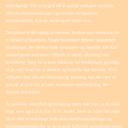
nødudgange. Det er en god idé at spørge selskabet om deres
sikkerhedsforanstaltninger og hvordan de håndterer
krisesituationer, hvis de skulle opstå under rejse.
Derudover er det vigtigt at overveje, hvilken type forsikring der
er dækket af busrejsen. Nogle busfirmaer tilbyder omfattende
forsikringer, der dækker både passagerer og chauffør. Det kan
omfatte gratis assistance i tilfælde af uheld, aflysning eller
forsinkelse. Sørg for at læse vilkårene for forsikringen grundigt,
så du ved, hvad der er dækket, og hvad du kan forvente. Hvis
selskabet ikke tilbyder tilstrækkelig dækning, kan det være en
god idé at overveje at købe en separat rejseforsikring, der
dækker dine behov.
At prioritere sikkerhed og forsikring sikrer ikke kun, at du rejser
trygt, men også at du kan få ro i sindet, mens du nyder din rejse.
Husk altid at undersøge både sikkerhedsforanstaltninger og
forsikringsmuligheder, så du er godt forberedt og beskyttet under