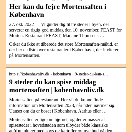
Her kan du fejre Mortensaften i
København
27. okt. 2022 — Vi guider dig til tre steder i byen, der
serverer en rigtig god middag den 10. november. FEAST for
Morten. Restaurant FEAST, Mariane Thomsens …
Orker du ikke at tilberede det store Mortensaften-måltid, er
der her en liste over restauranter i København, der inviterer
på Mortensaften.
http s://kobenhavnliv.dk › kobenhavn › 9-steder-du-kan-s…
9 steder du kan spise middag
mortensaften | kobenhavnliv.dk
Mortensaften på restaurant. Her vil du kunne finde
information om Mortensaften 2023, når tiden nærmer sig.
Uanset om du er bosat i København, Aarhus eller …
Mortensaften er lige om hjørnet, og der er masser af
spisesteder i hovedstaden som tilbyder både klassiske
an(d)retninger med sovs og kartofler og nye bud på den