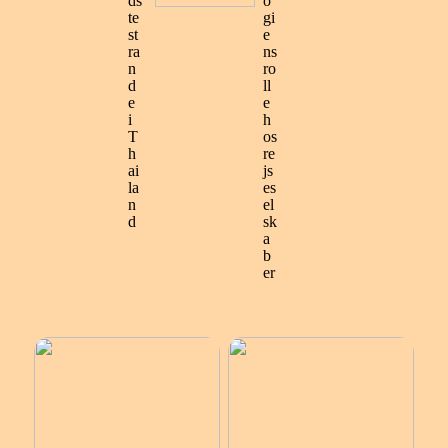
ds
o
te
gi
st
e
ra
ns
n
ro
d
ll
e
e
i
h
T
os
h
re
ai
js
la
es
n
el
d
sk
a
b
er